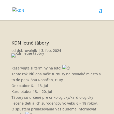
KDN letné tábory
od
dobrovolnik
|
3. feb. 2024
Rezervujte si termíny na leto!
Tento rok idú oba naše turnusy na rovnaké miesto a
to do penziónu Roháčan, Huty.
Onkotábor 6. – 13. júl
Kardiotábor 13. – 20. júl
Tábory sú určené pre onkologicky/kardiologicky
liečené deti a ich súrodencov vo veku 6 – 18 rokov.
O spustení prihlasovania Vás budeme informovať