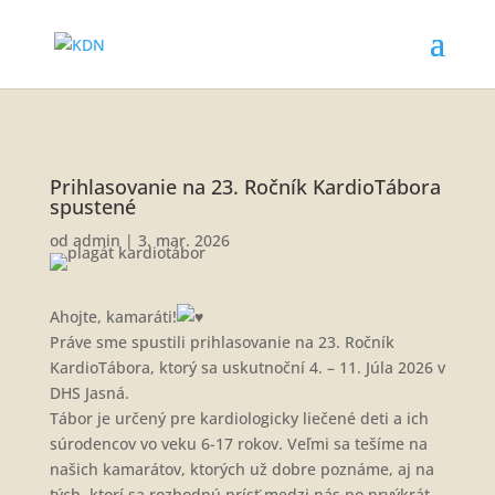
Prihlasovanie na 23. Ročník KardioTábora
spustené
od
admin
|
3. mar. 2026
Ahojte, kamaráti!
Práve sme spustili prihlasovanie na 23. Ročník
KardioTábora, ktorý sa uskutnoční 4. – 11. Júla 2026 v
DHS Jasná.
Tábor je určený pre kardiologicky liečené deti a ich
súrodencov vo veku 6-17 rokov. Veľmi sa tešíme na
našich kamarátov, ktorých už dobre poznáme, aj na
tých, ktorí sa rozhodnú prísť medzi nás po prvýkrát.