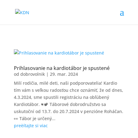
Prihlasovanie na kardiotábor je spustené
od
dobrovolnik
|
29. mar. 2024
Milí rodičia, milé deti, naši podporovatelia! Kardio
tím vám s veľkou radosťou chce oznámiť, že od dnes,
4.3.2024, sme spustili registráciu na obľúbený
Kardiotábor. ♥️🏕️ Táborové dobrodružstvo sa
uskutoční od 13.7. do 20.7.2024 v penzióne Roháčan.
👀 Tábor je určený...
preèítajte si viac