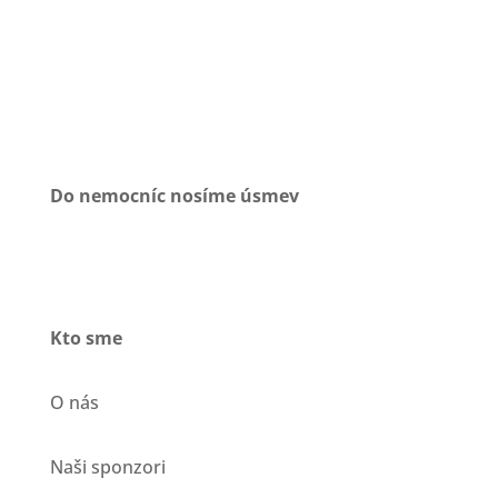
Do nemocníc nosíme úsmev
Kto sme
O nás
Naši sponzori